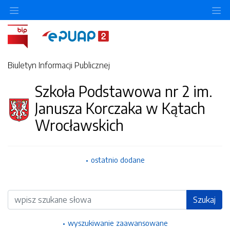
Ukryj/pokaż menu przedmiotowe
Uk
Biuletyn Informacji Publicznej
Szkoła Podstawowa nr 2 im.
Janusza Korczaka w Kątach
Wrocławskich
ostatnio dodane
Wyszukiwarka
Szukaj
wyszukiwanie zaawansowane