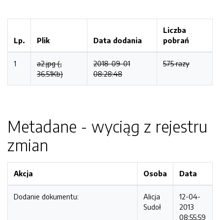
Liczba
Lp.
Plik
Data dodania
pobrań
1
a2.jpg (,
2018-09-01
575 razy
36.51Kb)
08:28:48
Metadane - wyciąg z rejestru
zmian
Akcja
Osoba
Data
Dodanie dokumentu:
Alicja
12-04-
Sudoł
2013
08:55:59